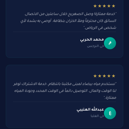
★★★★★
"خدمة ممتازة! وصل الصهريج خلال ساعتين من الاتصال.
السائق كان محترفاً وملأ الخزان بنظافة. أوصي به بشدة لأي
شخص في الرياض."
محمد الحربي
م
حي النرجس
★★★★★
"نستخدم مياه بيضاء لمبنى مكتبنا بانتظام. خدمة الاشتراك توفر
لنا الوقت والمال. التوصيل دائماً في الوقت المحدد وجودة المياه
ممتازة."
عبدالله العتيبي
ع
حي العليا