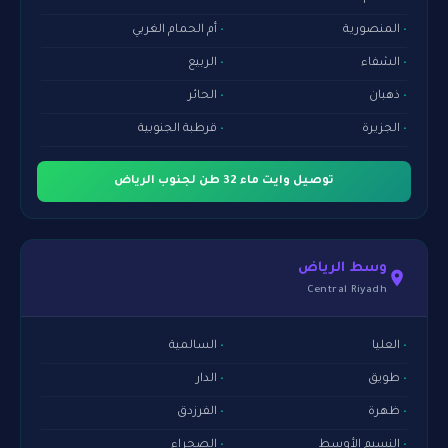
المنصورية
أم الحمام الغربي
الشفاء
الربيع
ذهبان
الحائر
الجزيرة
قرطبة الجنوبية
توصيل وايت ماء 32 طن لجنوب الرياض
وسط الرياض
Central Riyadh
العليا
السالمية
طويق
الدار
ظهرة
الفرزدق
النسيم الأوسط
الصحراء