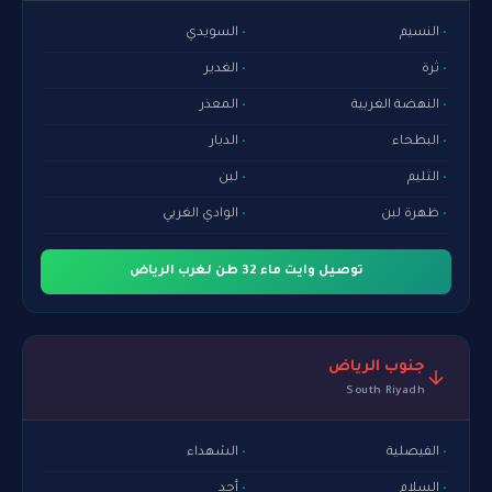
النسيم
السويدي
ثرة
الغدير
النهضة الغربية
المعذر
البطحاء
الديار
الثليم
لبن
ظهرة لبن
الوادي الغربي
توصيل وايت ماء 32 طن لغرب الرياض
جنوب الرياض
South Riyadh
الفيصلية
الشهداء
السلام
أحد