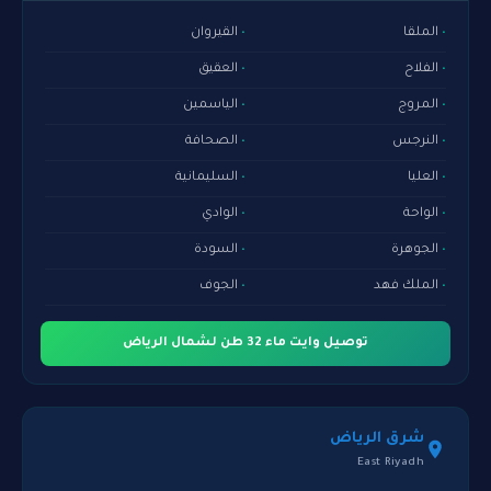
الملقا
القيروان
الفلاح
العقيق
المروج
الياسمين
النرجس
الصحافة
العليا
السليمانية
الواحة
الوادي
الجوهرة
السودة
الملك فهد
الجوف
توصيل وايت ماء 32 طن لشمال الرياض
شرق الرياض
East Riyadh