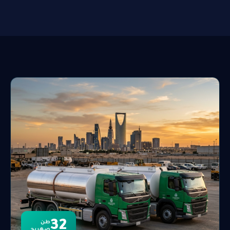
32
طن
صهريج