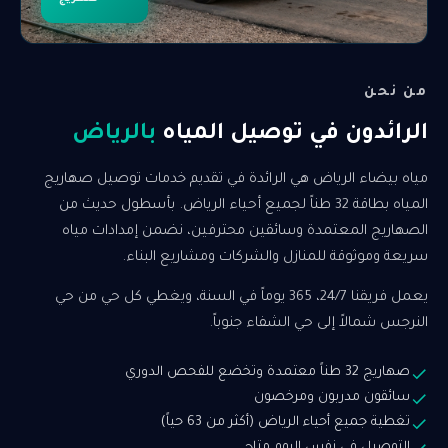
من نحن
الرائدون في توصيل المياه
بالرياض
مياه بيضاء الرياض هي الرائدة في تقديم خدمات توصيل صهاريج
المياه بطاقة 32 طناً لجميع أحياء الرياض. بأسطول حديث من
الصهاريج المعتمدة وسائقين محترفين، نضمن إمدادات مياه
سريعة وموثوقة للمنازل والشركات ومشاريع البناء.
يعمل فريقنا 24/7، 365 يوماً في السنة، ويغطي كل حي من حي
النرجس شمالاً إلى حي الشفاء جنوباً.
صهاريج 32 طناً معتمدة وتخضع للفحص الدوري
سائقون مدربون ومرخصون
تغطية جميع أحياء الرياض (أكثر من 63 حياً)