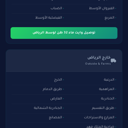
القيروان الأوسط
الضباب
المربع
الفيصلية الأوسط
توصيل وايت ماء 32 طن لوسط الرياض
خارج الرياض
Outside & Farms
الدرعية
الخرج
المزاهمية
طريق الدمام
الجنادرية
العارض
طريق التقسيم
الجنادرية الشمالية
المزارع والاستراحات
المصانع
ضاحية الملك فهد