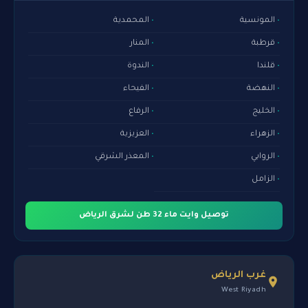
المونسية
المحمدية
قرطبة
المنار
قلندا
الندوة
النهضة
الفيحاء
الخليج
الرفاع
الزهراء
العزيزية
الروابي
المعذر الشرقي
الزامل
توصيل وايت ماء 32 طن لشرق الرياض
غرب الرياض
West Riyadh